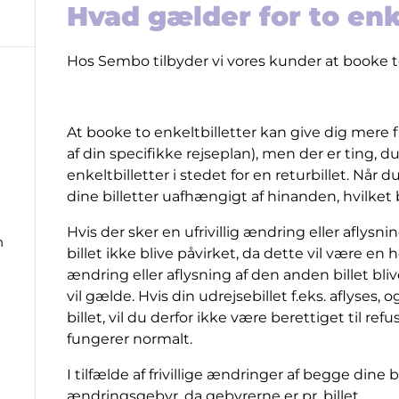
Hvad gælder for to enk
Hos Sembo tilbyder vi vores kunder at booke to
At booke to enkeltbilletter kan give dig mere f
af din specifikke rejseplan), men der er ting, d
enkeltbilletter i stedet for en returbillet. Når d
dine billetter uafhængigt af hinanden, hvilket b
Hvis der sker en ufrivillig ændring eller aflysnin
n
billet ikke blive påvirket, da dette vil være en 
ændring eller aflysning af den anden billet blive
vil gælde. Hvis din udrejsebillet f.eks. aflyses, 
billet, vil du derfor ikke være berettiget til refu
fungerer normalt.
I tilfælde af frivillige ændringer af begge dine b
ændringsgebyr, da gebyrerne er pr. billet.