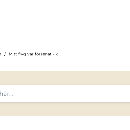
r
Mitt flyg var försenat - kan jag få ersättning?