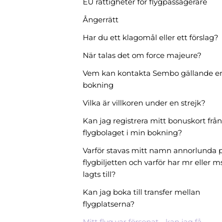
EU rättigheter för flygpassagerare
Ångerrätt
Har du ett klagomål eller ett förslag?
När talas det om force majeure?
Vem kan kontakta Sembo gällande e
bokning
Vilka är villkoren under en strejk?
Kan jag registrera mitt bonuskort från
flygbolaget i min bokning?
Varför stavas mitt namn annorlunda 
flygbiljetten och varför har mr eller m
lagts till?
Kan jag boka till transfer mellan
flygplatserna?
Mitt flyg var försenat - kan jag få