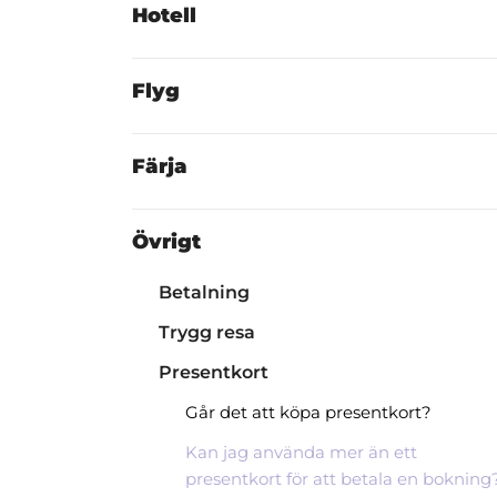
Hotell
Flyg
Färja
Övrigt
Betalning
Trygg resa
Presentkort
Går det att köpa presentkort?
Kan jag använda mer än ett
presentkort för att betala en bokning