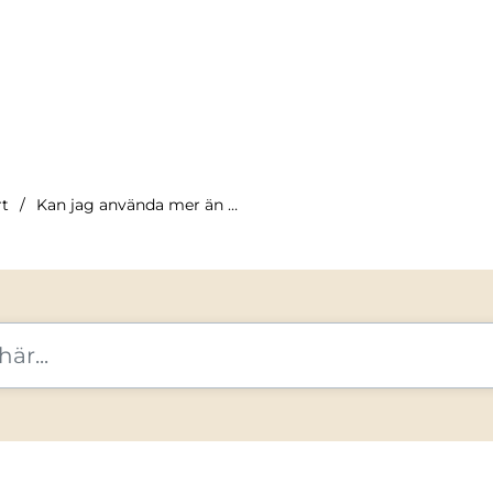
rt
Kan jag använda mer än ett presentkort för att betala en ...