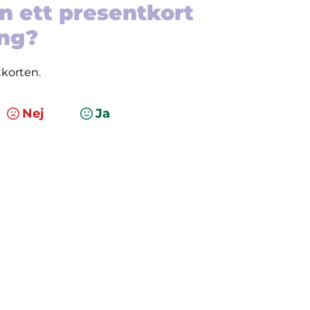
n ett presentkort
ing?
tkorten.
Nej
Ja